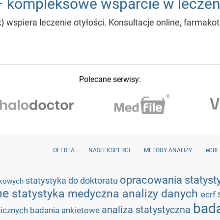
 kompleksowe wsparcie w leczeni
 wspiera leczenie otyłości. Konsultacje online, farmakot
Polecane serwisy:
OFERTA
NASI EKSPERCI
METODY ANALIZY
eCRF
opracowania statys
statystyka do doktoratu
aukowych
zne
statystyka medyczna
analizy danych
ecrf
bada
analiza statystyczna
nicznych
badania ankietowe