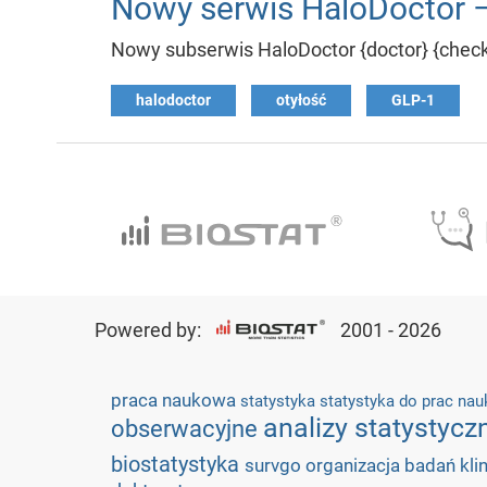
Nowy serwis HaloDoctor –
Nowy subserwis HaloDoctor {doctor} {check}
halodoctor
otyłość
GLP-1
Powered by:
2001 - 2026
praca naukowa
statystyka
statystyka do prac n
analizy statystyc
obserwacyjne
biostatystyka
survgo
organizacja badań kli