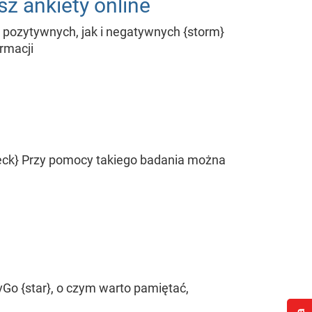
z ankiety online
no pozytywnych, jak i negatywnych {storm}
rmacji
check} Przy pomocy takiego badania można
vGo {star}, o czym warto pamiętać,