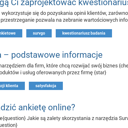
ą Ci zaprojektować kwestionarius
e wykorzystuje się do pozyskania opinii klientów, zarów
ch przestrzeganie pozwala na zebranie wartościowych info
nkietowe
survgo
kwestionariusz badania
ta – podstawowe informacje
 narzędziem dla firm, które chcą rozwijać swój biznes {
oduktów i usług oferowanych przez firmę {star}
cji klienta
satysfakcja
dzić ankietę online?
e{question} Jakie są zalety skorzystania z narzędzia Sur
uestion}