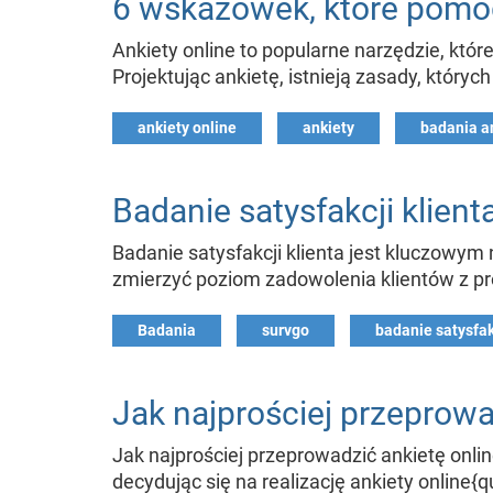
6 wskazówek, które pomog
Ankiety online to popularne narzędzie, któr
Projektując ankietę, istnieją zasady, który
ankiety online
ankiety
badania a
Badanie satysfakcji klien
Badanie satysfakcji klienta jest kluczowym
zmierzyć poziom zadowolenia klientów z pr
Badania
survgo
badanie satysfak
Jak najprościej przeprowa
Jak najprościej przeprowadzić ankietę onlin
decydując się na realizację ankiety online{q