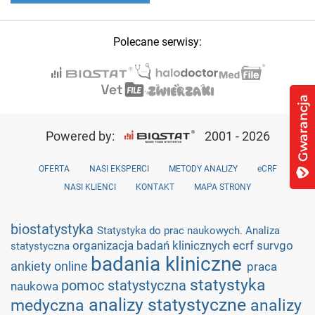
Polecane serwisy:
Powered by:
2001 - 2026
OFERTA
NASI EKSPERCI
METODY ANALIZY
eCRF
NASI KLIENCI
KONTAKT
MAPA STRONY
biostatystyka
Statystyka do prac naukowych. Analiza
organizacja badań klinicznych
ecrf
survgo
statystyczna
badania kliniczne
ankiety online
praca
statystyka
pomoc statystyczna
naukowa
analizy statystyczne
medyczna
analizy