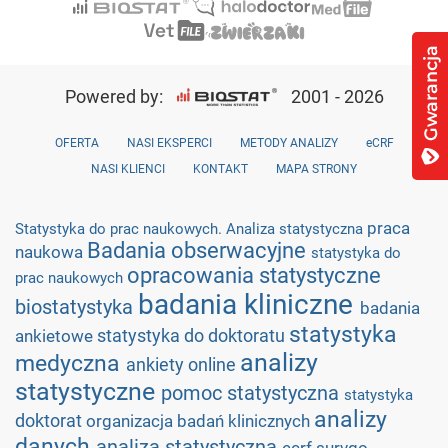
Powered by:
2001 - 2026
OFERTA
NASI EKSPERCI
METODY ANALIZY
eCRF
NASI KLIENCI
KONTAKT
MAPA STRONY
praca
Statystyka do prac naukowych. Analiza statystyczna
Badania obserwacyjne
naukowa
statystyka do
opracowania statystyczne
prac naukowych
badania kliniczne
biostatystyka
badania
statystyka
statystyka do doktoratu
ankietowe
analizy
medyczna
ankiety online
statystyczne
pomoc statystyczna
statystyka
analizy
doktorat
organizacja badań klinicznych
danych
analiza statystyczna