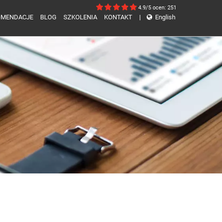
4.9/5
ocen: 251
OMENDACJE
BLOG
SZKOLENIA
KONTAKT
|
English