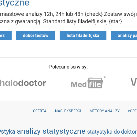
styczne
astowe analizy 12h, 24h lub 48h {check} Zostaw swój a
a z gwarancją. Standard listy filadelfijskiej {star}
tez
dobór testów
lista filadelfijska
analizy p
Polecane serwisy:
OFERTA
NASI EKSPERCI
METODY ANALIZY
eCRF
analizy statystyczne
ystyka
statystyka do dokto