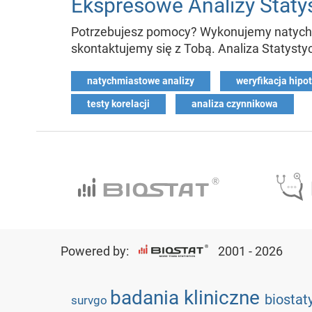
Ekspresowe Analizy Staty
Potrzebujesz pomocy? Wykonujemy natychmi
skontaktujemy się z Tobą. Analiza Statystyczn
natychmiastowe analizy
weryfikacja hipo
testy korelacji
analiza czynnikowa
Powered by:
2001 - 2026
badania kliniczne
biostat
survgo