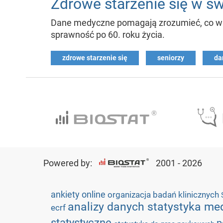
Zdrowe starzenie się w św
Dane medyczne pomagają zrozumieć, co wspi
sprawność po 60. roku życia.
zdrowe starzenie się
seniorzy
da
Powered by:
2001 - 2026
ankiety online
organizacja badań klinicznych
analizy danych
statystyka m
ecrf
statystyczne