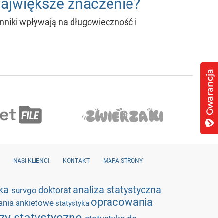
 największe znaczenie?
nniki wpływają na długowieczność i
NASI KLIENCI
KONTAKT
MAPA STRONY
yka
analiza statystyczna
doktorat
survgo
opracowania
ania ankietowe
statystyka
izy statystyczne