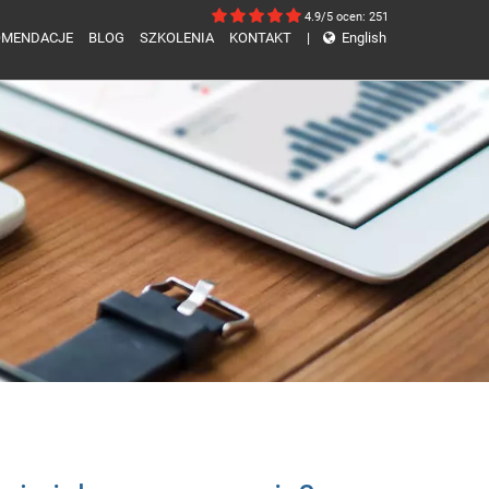
4.9/5
ocen: 251
OMENDACJE
BLOG
SZKOLENIA
KONTAKT
|
English