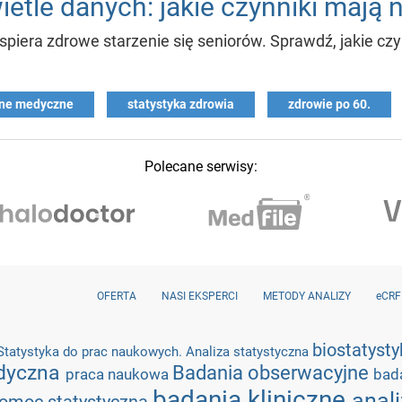
ietle danych: jakie czynniki mają
era zdrowe starzenie się seniorów. Sprawdź, jakie czy
ne medyczne
statystyka zdrowia
zdrowie po 60.
Polecane serwisy:
OFERTA
NASI EKSPERCI
METODY ANALIZY
eCRF
biostatyst
Statystyka do prac naukowych. Analiza statystyczna
edyczna
Badania obserwacyjne
praca naukowa
bad
badania kliniczne
anal