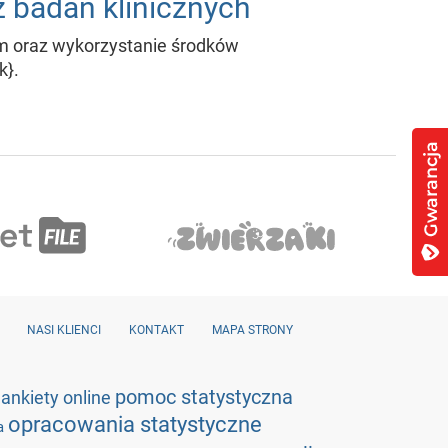
 badań klinicznych
em oraz wykorzystanie środków
k}.
NASI KLIENCI
KONTAKT
MAPA STRONY
e
pomoc statystyczna
ankiety online
opracowania statystyczne
ka