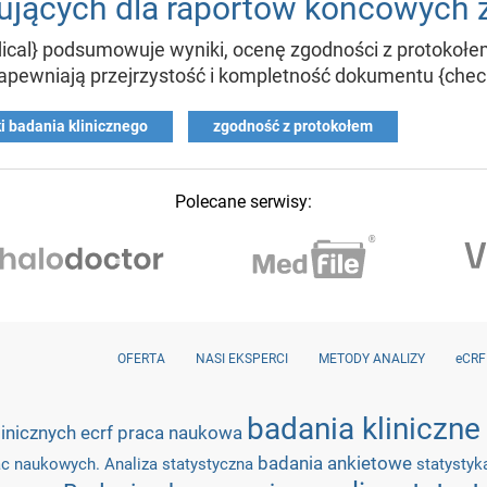
jących dla raportów końcowych z
dical} podsumowuje wyniki, ocenę zgodności z protokoł
zapewniają przejrzystość i kompletność dokumentu {chec
i badania klinicznego
zgodność z protokołem
Polecane serwisy:
OFERTA
NASI EKSPERCI
METODY ANALIZY
eCRF
badania kliniczn
linicznych
ecrf
praca naukowa
badania ankietowe
ac naukowych. Analiza statystyczna
statysty