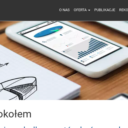
O NAS
OFERTA
PUBLIKACJE
REK
tokołem