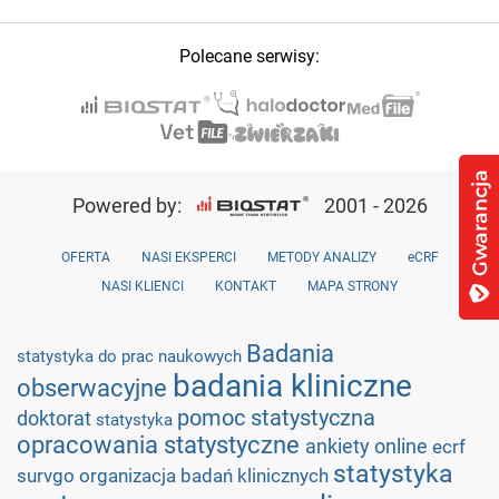
Polecane serwisy:
Powered by:
2001 - 2026
OFERTA
NASI EKSPERCI
METODY ANALIZY
eCRF
NASI KLIENCI
KONTAKT
MAPA STRONY
Badania
statystyka do prac naukowych
badania kliniczne
obserwacyjne
pomoc statystyczna
doktorat
statystyka
opracowania statystyczne
ankiety online
ecrf
statystyka
survgo
organizacja badań klinicznych