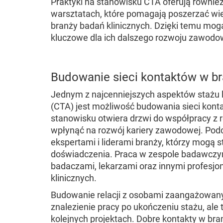
Praktyki na stanowisku CTA oferują równie
warsztatach, które pomagają poszerzać wi
branży badań klinicznych. Dzięki temu mogą 
kluczowe dla ich dalszego rozwoju zawodo
Budowanie sieci kontaktów w br
Jednym z najcenniejszych aspektów stażu lub
(CTA) jest możliwość budowania sieci kont
stanowisku otwiera drzwi do współpracy z 
wpłynąć na rozwój kariery zawodowej. Pod
ekspertami i liderami branży, którzy mogą 
doświadczenia. Praca w zespole badawczy
badaczami, lekarzami oraz innymi profesj
klinicznych.
Budowanie relacji z osobami zaangażowanym
znalezienie pracy po ukończeniu stażu, al
kolejnych projektach. Dobre kontakty w br