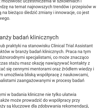
ż możliwość uczestniczenia w szkoleniach i
edzę na temat najnowszych trendów i przepisów w
na bieżąco śledzić zmiany i innowacje, co jest
wego.
anży badań klinicznych
 praktyki na stanowisku Clinical Trial Assistant
aktów w branży badań klinicznych. Praca na tym
różnorodnymi specjalistami, co może znacząco
czas stażu masz okazję nawiązywać kontakty z
stać się cennymi mentorami oraz źródłem wiedzy i
m umożliwia bliską współpracę z naukowcami,
onalistami zaangażowanymi w procesy badań
i w badania kliniczne nie tylko ułatwia
e także może prowadzić do współpracy przy
anży są kluczowe dla zdobywania rekomendacji,