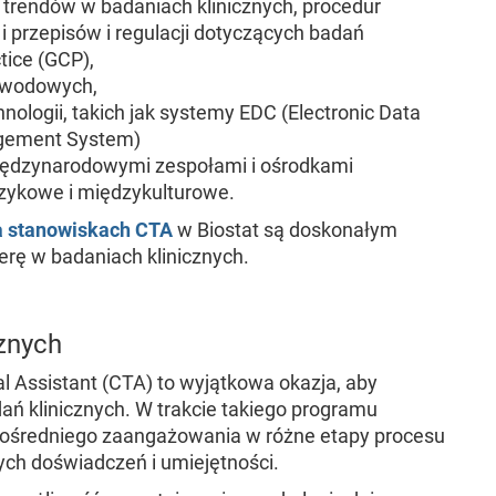
trendów w badaniach klinicznych, procedur
 przepisów i regulacji dotyczących badań
ctice (GCP),
awodowych,
ologii, takich jak systemy EDC (Electronic Data
agement System)
iędzynarodowymi zespołami i ośrodkami
ęzykowe i międzykulturowe.
na stanowiskach CTA
w Biostat
są doskonałym
rę w badaniach klinicznych.
cznych
ial Assistant (CTA) to wyjątkowa okazja, aby
ań klinicznych. W trakcie takiego programu
zpośredniego zaangażowania w różne etapy procesu
ch doświadczeń i umiejętności.