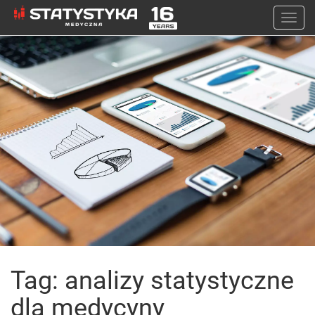
Togg
navi
Tag: analizy statystyczne
dla medycyny