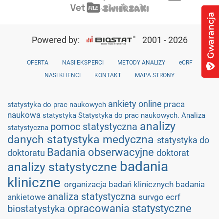
Powered by:
2001 - 2026
OFERTA
NASI EKSPERCI
METODY ANALIZY
eCRF
NASI KLIENCI
KONTAKT
MAPA STRONY
ankiety online
praca
statystyka do prac naukowych
naukowa
statystyka
Statystyka do prac naukowych. Analiza
analizy
pomoc statystyczna
statystyczna
danych
statystyka medyczna
statystyka do
Badania obserwacyjne
doktoratu
doktorat
badania
analizy statystyczne
kliniczne
organizacja badań klinicznych
badania
analiza statystyczna
ankietowe
survgo
ecrf
opracowania statystyczne
biostatystyka