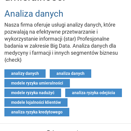
Analiza danych
Nasza firma oferuje usługi analizy danych, które
pozwalają na efektywne przetwarzanie i
wykorzystanie informacji {star} Profesjonalne
badania w zakresie Big Data. Analiza danych dla
medycyny i farmacji i innych segmentów biznesu
{check}
analizy danych
analiza danych
modele ryzyka umieralności
modele ryzyka nadużyć
analiza ryzyka odejścia
modele lojalności klientów
analiza ryzyka kredytowego