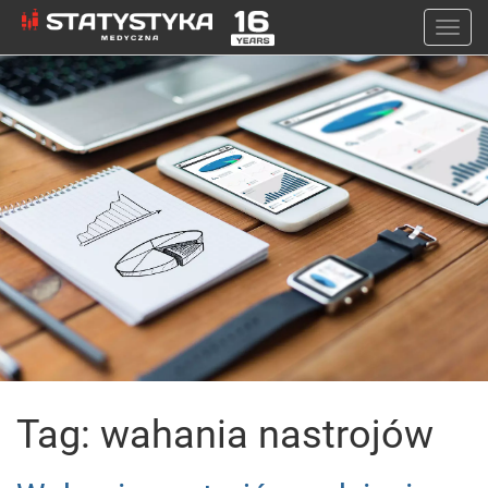
Togg
navi
Tag: wahania nastrojów