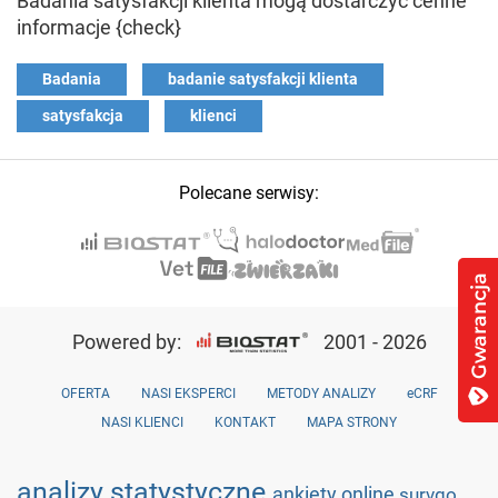
Badania satysfakcji klienta mogą dostarczyć cenne
informacje {check}
Badania
badanie satysfakcji klienta
satysfakcja
klienci
Polecane serwisy:
Powered by:
2001 - 2026
OFERTA
NASI EKSPERCI
METODY ANALIZY
eCRF
NASI KLIENCI
KONTAKT
MAPA STRONY
analizy statystyczne
ankiety online
survgo