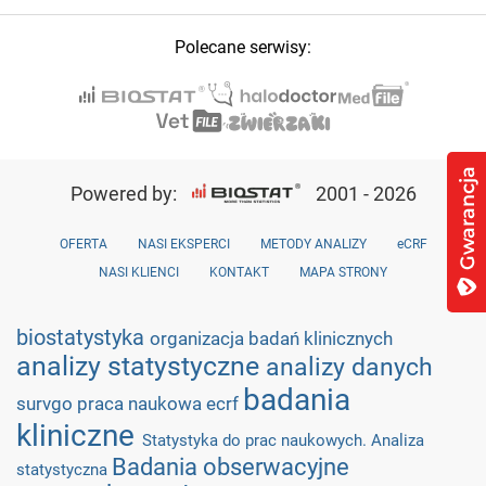
Polecane serwisy:
Powered by:
2001 - 2026
OFERTA
NASI EKSPERCI
METODY ANALIZY
eCRF
NASI KLIENCI
KONTAKT
MAPA STRONY
biostatystyka
organizacja badań klinicznych
analizy statystyczne
analizy danych
badania
survgo
praca naukowa
ecrf
kliniczne
Statystyka do prac naukowych. Analiza
Badania obserwacyjne
statystyczna