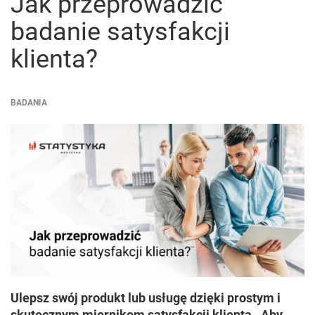
Jak przeprowadzić
badanie satysfakcji
klienta?
BADANIA
Ulepsz swój produkt lub usługę dzięki prostym i
skutecznym miernikom satysfakcji klienta . Aby