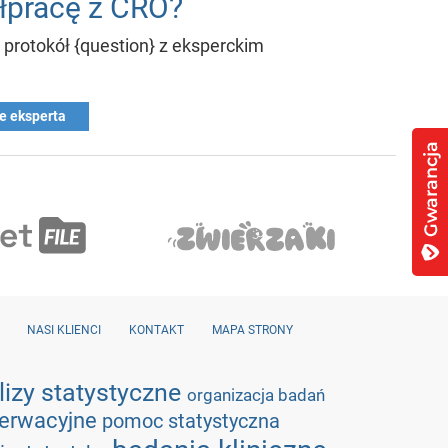
łpracę z CRO?
protokół {question} z eksperckim
e eksperta
NASI KLIENCI
KONTAKT
MAPA STRONY
lizy statystyczne
organizacja badań
serwacyjne
pomoc statystyczna