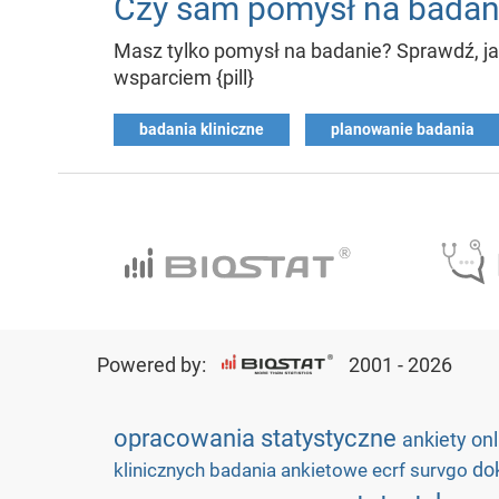
Czy sam pomysł na badani
Masz tylko pomysł na badanie? Sprawdź, ja
wsparciem {pill}
badania kliniczne
planowanie badania
Powered by:
2001 - 2026
opracowania statystyczne
ankiety on
do
klinicznych
badania ankietowe
ecrf
survgo