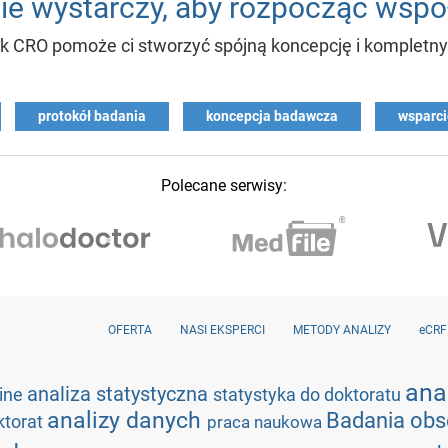
e wystarczy, aby rozpocząć wspó
k CRO pomoże ci stworzyć spójną koncepcję i kompletny 
protokół badania
koncepcja badawcza
wsparci
Polecane serwisy:
OFERTA
NASI EKSPERCI
METODY ANALIZY
eCRF
ana
analiza statystyczna
line
statystyka do doktoratu
analizy danych
Badania ob
ktorat
praca naukowa