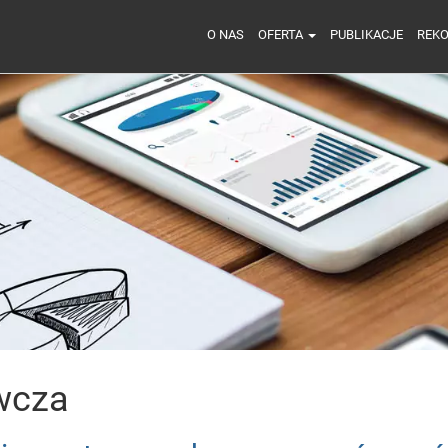
O NAS
OFERTA
PUBLIKACJE
REK
wcza