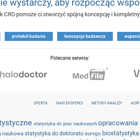
e wystarczy, aby rozpocząć wspó
k CRO pomoże ci stworzyć spójną koncepcję i kompletny 
protokół badania
koncepcja badawcza
wsparci
Polecane serwisy:
OFERTA
NASI EKSPERCI
METODY ANALIZY
eCRF
atystyczne
opracowania 
statystyka do prac naukowych
biostatystyk
statystyka do doktoratu
a naukowa
survgo