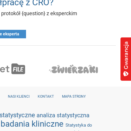
łpracę z CRO?
protokół {question} z eksperckim
e eksperta
NASI KLIENCI
KONTAKT
MAPA STRONY
statystyczne
analiza statystyczna
badania kliniczne
a
Statystyka do