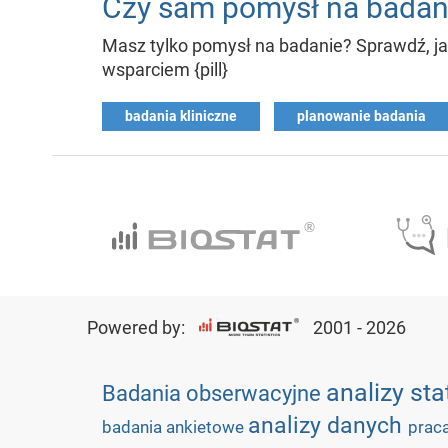
Czy sam pomysł na badani
Masz tylko pomysł na badanie? Sprawdź, ja
wsparciem {pill}
badania kliniczne
planowanie badania
Powered by:
2001 - 2026
analizy st
Badania obserwacyjne
analizy danych
badania ankietowe
prac