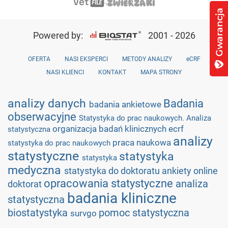
Powered by:
2001 - 2026
OFERTA
NASI EKSPERCI
METODY ANALIZY
eCRF
NASI KLIENCI
KONTAKT
MAPA STRONY
analizy danych
Badania
badania ankietowe
obserwacyjne
Statystyka do prac naukowych. Analiza
organizacja badań klinicznych
ecrf
statystyczna
analizy
praca naukowa
statystyka do prac naukowych
statystyczne
statystyka
statystyka
medyczna
statystyka do doktoratu
ankiety online
opracowania statystyczne
analiza
doktorat
badania kliniczne
statystyczna
biostatystyka
pomoc statystyczna
survgo